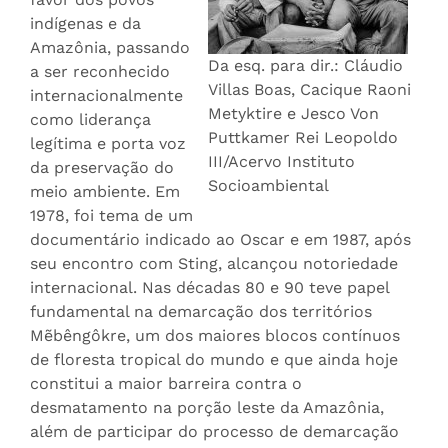
indígenas e da
Amazônia, passando
Da esq. para dir.: Cláudio
a ser reconhecido
Villas Boas, Cacique Raoni
internacionalmente
Metyktire e Jesco Von
como liderança
Puttkamer Rei Leopoldo
legítima e porta voz
III/Acervo Instituto
da preservação do
Socioambiental
meio ambiente. Em
1978, foi tema de um
documentário indicado ao Oscar e em 1987, após
seu encontro com Sting, alcançou notoriedade
internacional. Nas décadas 80 e 90 teve papel
fundamental na demarcação dos territórios
Mẽbêngôkre, um dos maiores blocos contínuos
de floresta tropical do mundo e que ainda hoje
constitui a maior barreira contra o
desmatamento na porção leste da Amazônia,
além de participar do processo de demarcação