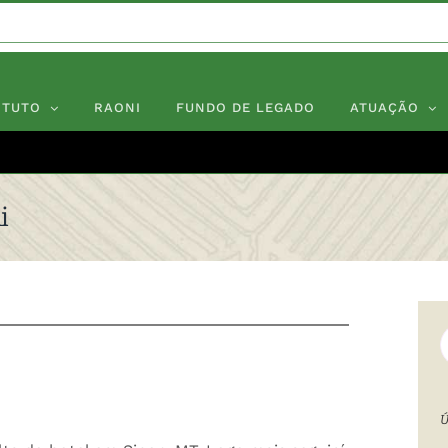
ITUTO
RAONI
FUNDO DE LEGADO
ATUAÇÃO
i
B
r
p
Ú