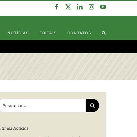
Facebook
X
LinkedIn
Instagram
YouTube
NOTÍCIAS
EDITAIS
CONTATOS
uscar
esultados
ara:
ltimas Notícias