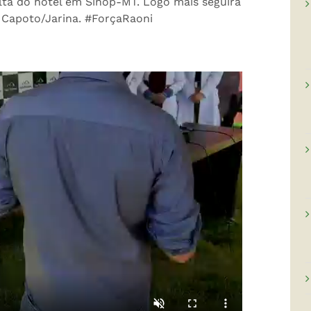
alta do hotel em Sinop-MT. Logo mais seguirá
a Capoto/Jarina. #ForçaRaoni