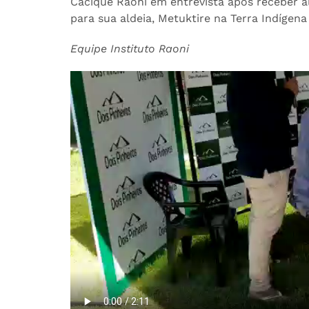
Cacique Raoni‬ em entrevista após receber 
para sua aldeia, Metuktire na Terra Indígen
Equipe Instituto Raoni