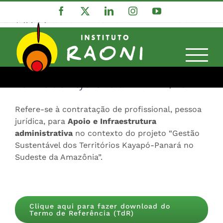
Ir
Termo de Referência IR nº22
Facebook
X
LinkedIn
Instagram
YouTube
para
/2022
o
conteúdo
INSTITUTO RAONI – IR
Termo de Referência IR nº 22/2022
Refere-se à contratação de profissional, pessoa
jurídica, para
Apoio e Infraestrutura
administrativa
no contexto do projeto “Gestão
Sustentável dos Territórios Kayapó-Panará no
Sudeste da Amazônia”.
Clique aqui para fazer download do
Termo de Referência (TdR)