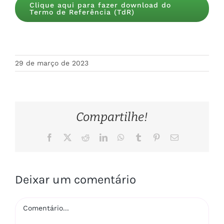
Clique aqui para fazer download do
Termo de Referência (TdR)
29 de março de 2023
Compartilhe!
Facebook
X
Reddit
LinkedIn
WhatsApp
Tumblr
Pinterest
E-
mail
Deixar um comentário
Comentário