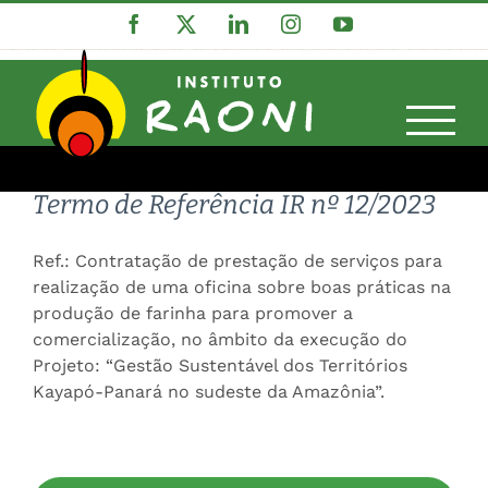
Ir
Facebook
X
LinkedIn
Instagram
YouTube
Termo de Referência IR nº12/2023
para
o
conteúdo
INSTITUTO RAONI – IR
Termo de Referência IR nº 12/2023
Ref.: Contratação de prestação de serviços para
realização de uma oficina sobre boas práticas na
produção de farinha para promover a
comercialização, no âmbito da execução do
Projeto: “Gestão Sustentável dos Territórios
Kayapó-Panará no sudeste da Amazônia”.