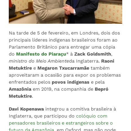
Na tarde de 5 de fevereiro, em Londres, dois dos
principais líderes indígenas brasileiros foram ao
Parlamento Britânico para entregar uma cópia
do
Manifesto do Piaraçu
* à
Zack Goldsmith
,
ministro do Meio Ambiente
da Inglaterra.
Raoni
Metuktire
e
Megaron Txucarramãe
também
aproveitaram a ocasião para expor os problemas
enfrentados pelos
povos indígenas
e pela
Amazônia
em 2019, na companhia de
Bepró
Metuktire
.
Davi Kopenawa
integrou a comitiva brasileira à
Inglaterra, que participou do
colóquio com
pensadores brasileiros e estrangeiros sobre o
futuro da Amazônia
, em Oxford, mas não pode