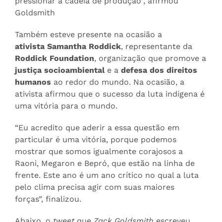
pressionar a cadeia de produção”, afirmou
Goldsmith
Também esteve presente na ocasião a
ativista Samantha Roddick
, representante da
Roddick Foundation
, organização que promove a
justiça socioambiental
e a
defesa dos direitos
humanos
ao redor do mundo. Na ocasião, a
ativista afirmou que o sucesso da luta indígena é
uma vitória para o mundo.
“Eu acredito que aderir a essa questão em
particular é uma vitória, porque podemos
mostrar que somos igualmente corajosos a
Raoni, Megaron e Bepró, que estão na linha de
frente. Este ano é um ano crítico no qual a luta
pelo clima precisa agir com suas maiores
forças”, finalizou.
Abaixo, o
tweet
que
Zack Goldsmith
escreveu