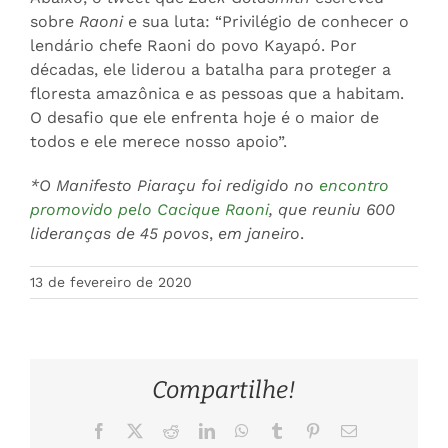
sobre
Raoni
e sua luta: “Privilégio de conhecer o
lendário chefe Raoni do povo Kayapó. Por
décadas, ele liderou a batalha para proteger a
floresta amazônica e as pessoas que a habitam.
O desafio que ele enfrenta hoje é o maior de
todos e ele merece nosso apoio”.
*O Manifesto Piaraçu foi redigido no
encontro
promovido pelo Cacique Raoni
, que reuniu 600
lideranças de 45 povos
,
em janeiro
.
13 de fevereiro de 2020
Compartilhe!
Facebook
X
Reddit
LinkedIn
WhatsApp
Tumblr
Pinterest
E-
mail